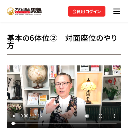
会員用ログイン
基本の6体位② 対面座位のやり
方